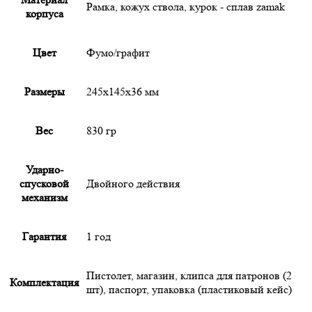
Рамка, кожух ствола, курок - сплав zamak
корпуса
Цвет
Фумо/графит
Размеры
245х145х36 мм
Вес
830 гр
Ударно-
спусковой
Двойного действия
механизм
Гарантия
1 год
Пистолет, магазин, клипса для патронов (2
Комплектация
шт), паспорт, упаковка (пластиковый кейс)