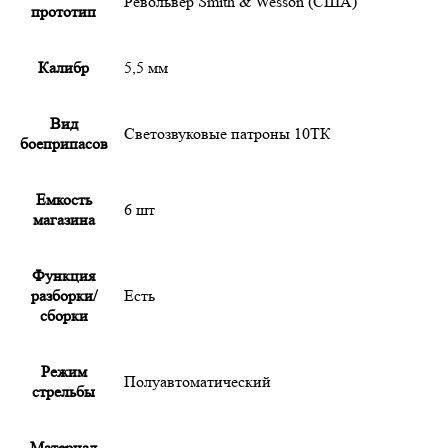
Револьвер Smith & Wesson (США)
прототип
Калибр
5,5 мм
Вид
Светозвуковые патроны 10ТК
боеприпасов
Емкость
6 шт
магазина
Функция
разборки/
Есть
сборки
Режим
Полуавтоматический
стрельбы
Материал