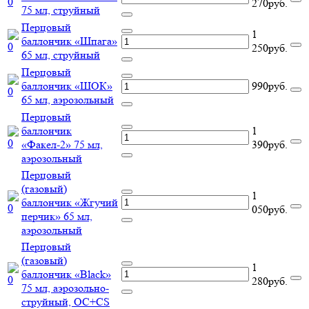
270руб.
75 мл, струйный
Перцовый
1
баллончик «Шпага»
250руб.
65 мл, струйный
Перцовый
баллончик «ШОК»
990руб.
65 мл, аэрозольный
Перцовый
баллончик
1
«Факел-2» 75 мл,
390руб.
аэрозольный
Перцовый
(газовый)
1
баллончик «Жгучий
050руб.
перчик» 65 мл,
аэрозольный
Перцовый
(газовый)
1
баллончик «Black»
280руб.
75 мл, аэрозольно-
струйный, ОC+CS