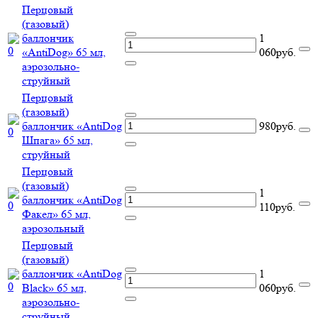
Перцовый
(газовый)
баллончик
1
«AntiDog» 65 мл,
060руб.
аэрозольно-
струйный
Перцовый
(газовый)
баллончик «AntiDog
980руб.
Шпага» 65 мл,
струйный
Перцовый
(газовый)
1
баллончик «AntiDog
110руб.
Факел» 65 мл,
аэрозольный
Перцовый
(газовый)
баллончик «AntiDog
1
Black» 65 мл,
060руб.
аэрозольно-
струйный