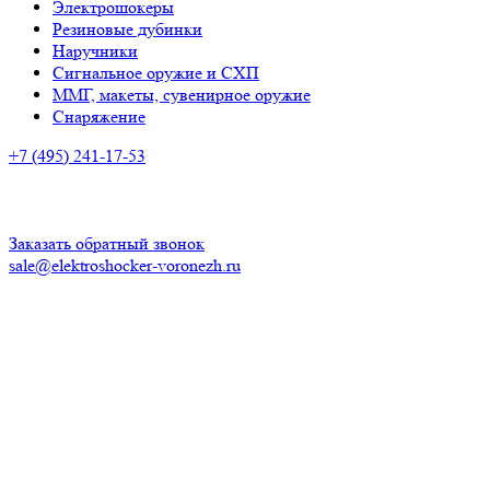
Электрошокеры
Резиновые дубинки
Наручники
Сигнальное оружие и СХП
ММГ, макеты, сувенирное оружие
Снаряжение
+7 (495) 241-17-53
Адрес:
г. Воронеж, Пушкинская ул., 42
Время работы:
ПН-ПТ: с 10:00 до 20:00
СБ-ВС: с 10.00 до 18.00
Заказать обратный звонок
sale@elektroshocker-voronezh.ru