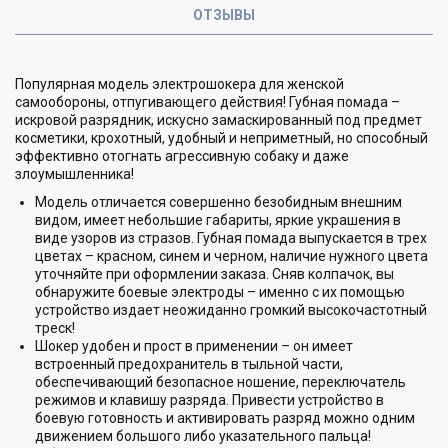
ОТЗЫВЫ
Популярная модель электрошокера для женской
самообороны, отпугивающего действия! Губная помада –
искровой разрядник, искусно замаскированный под предмет
косметики, крохотный, удобный и неприметный, но способный
эффективно отогнать агрессивную собаку и даже
злоумышленника!
Модель отличается совершенно безобидным внешним
видом, имеет небольшие габариты, яркие украшения в
виде узоров из стразов. Губная помада выпускается в трех
цветах – красном, синем и черном, наличие нужного цвета
уточняйте при оформлении заказа. Сняв колпачок, вы
обнаружите боевые электроды – именно с их помощью
устройство издает неожиданно громкий высокочастотный
треск!
Шокер удобен и прост в применении – он имеет
встроенный предохранитель в тыльной части,
обеспечивающий безопасное ношение, переключатель
режимов и клавишу разряда. Привести устройство в
боевую готовность и активировать разряд можно одним
движением большого либо указательного пальца!