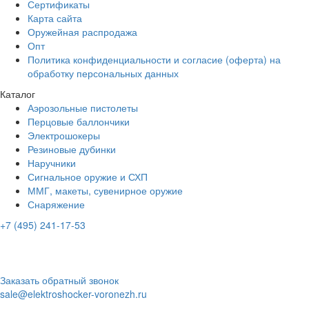
Сертификаты
Карта сайта
Оружейная распродажа
Опт
Политика конфиденциальности и согласие (оферта) на
обработку персональных данных
Каталог
Аэрозольные пистолеты
Перцовые баллончики
Электрошокеры
Резиновые дубинки
Наручники
Сигнальное оружие и СХП
ММГ, макеты, сувенирное оружие
Снаряжение
+7 (495) 241-17-53
Адрес:
г. Воронеж, Пушкинская ул., 42
Время работы:
ПН-ПТ: с 10:00 до 20:00
СБ-ВС: с 10.00 до 18.00
Заказать обратный звонок
sale@elektroshocker-voronezh.ru