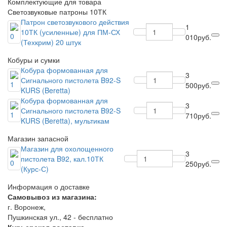
Комплектующие для товара
Светозвуковые патроны 10ТК
Патрон светозвукового действия
1
10ТК (усиленные) для ПМ-СХ
010руб.
(Техкрим) 20 штук
Кобуры и сумки
Кобура формованная для
3
Сигнального пистолета B92-S
500руб.
KURS (Beretta)
Кобура формованная для
3
Сигнального пистолета B92-S
710руб.
KURS (Beretta), мультикам
Магазин запасной
Магазин для охолощенного
3
пистолета B92, кал.10ТК
250руб.
(Курс-С)
Информация о доставке
Самовывоз из магазина:
г. Воронеж,
Пушкинская ул., 42 - бесплатно