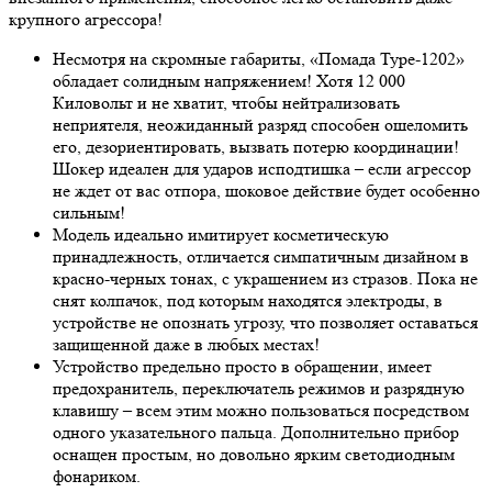
крупного агрессора!
Несмотря на скромные габариты, «Помада Type-1202»
обладает солидным напряжением! Хотя 12 000
Киловольт и не хватит, чтобы нейтрализовать
неприятеля, неожиданный разряд способен ошеломить
его, дезориентировать, вызвать потерю координации!
Шокер идеален для ударов исподтишка – если агрессор
не ждет от вас отпора, шоковое действие будет особенно
сильным!
Модель идеально имитирует косметическую
принадлежность, отличается симпатичным дизайном в
красно-черных тонах, с украшением из стразов. Пока не
снят колпачок, под которым находятся электроды, в
устройстве не опознать угрозу, что позволяет оставаться
защищенной даже в любых местах!
Устройство предельно просто в обращении, имеет
предохранитель, переключатель режимов и разрядную
клавишу – всем этим можно пользоваться посредством
одного указательного пальца. Дополнительно прибор
оснащен простым, но довольно ярким светодиодным
фонариком.